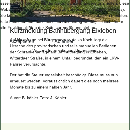
essenziell für den Betrieb der Seite, während andere uns helfen, diese
Website und die Nutzererfahrung zu verbessern (Tracking Cookies).
Sie können selbst entscheiden, ob Sie die Cookies zulassen möchten.
Bitte beachten Sie, dass bei einer Ablehnung womöglich nicht mehr
alle Funktionalitäten der Seite zur Verfügung stehen.
Kurzmeldung Bahnübergang Elxleben
Auf Nachfrage bei Bürgermeister Heiko Koch liegt die
Akzeptieren
Ablehnen
Ursache des provisorischen und teils manuellen Bedienen
Weitere Informationen
|
Impressum
der Schrankenanlage am Bahnübergang in Elxleben,
Witterdaer Straße, in einem Unfall begründet, den ein LKW-
Fahrer verursachte.
Der hat die Steuerungseinheit beschädigt. Diese muss nun
erneuert werden. Voraussichtlich dauert dies noch mehrere
Monate bis zu einem halben Jahr.
Autor: B. köhler Foto: J. Köhler