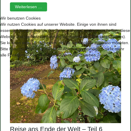
Weiterlesen …
Wir benutzen Cookies
Wir nutzen Cookies auf unserer Website. Einige von ihnen sind
essenziell für den Betrieb der Seite, während andere uns helfen, diese
Website und die Nutzererfahrung zu verbessern (Tracking Cookies).
Sie können selbst entscheiden, ob Sie die Cookies zulassen möchten.
Bitte beachten Sie, dass bei einer Ablehnung womöglich nicht mehr
alle Funktionalitäten der Seite zur Verfügung stehen.
Akzeptieren
Ablehnen
Weitere Informationen
|
Impressum
Reise ans Ende der Welt – Teil 6