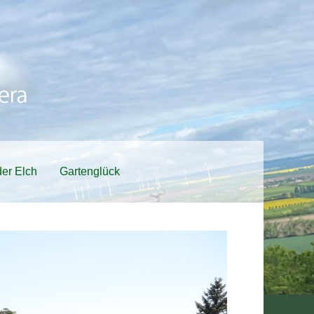
er Elch
Gartenglück