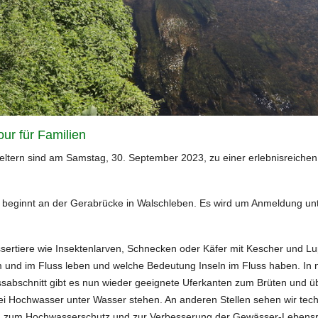
ur für Familien
ßeltern sind am Samstag, 30. September 2023, zu einer erlebnisreiche
d beginnt an der Gerabrücke in Walschleben. Es wird um Anmeldung un
ssertiere wie Insektenlarven, Schnecken oder Käfer mit Kescher und Lupe
 am und im Fluss leben und welche Bedeutung Inseln im Fluss haben. In
ussabschnitt gibt es nun wieder geeignete Uferkanten zum Brüten und
bei Hochwasser unter Wasser stehen. An anderen Stellen sehen wir tec
n zum Hochwasserschutz und zur Verbesserung der Gewässer-Lebensrä