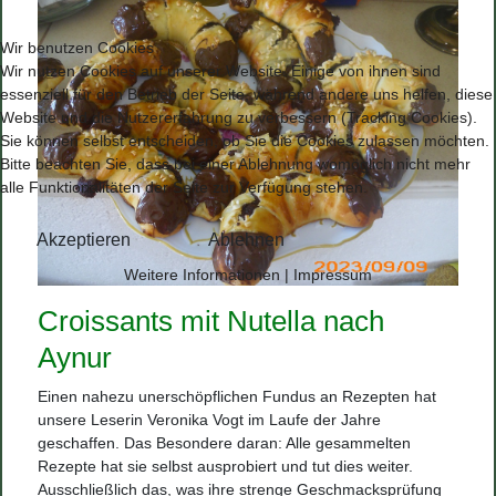
Wir benutzen Cookies
Wir nutzen Cookies auf unserer Website. Einige von ihnen sind
essenziell für den Betrieb der Seite, während andere uns helfen, diese
Website und die Nutzererfahrung zu verbessern (Tracking Cookies).
Sie können selbst entscheiden, ob Sie die Cookies zulassen möchten.
Bitte beachten Sie, dass bei einer Ablehnung womöglich nicht mehr
alle Funktionalitäten der Seite zur Verfügung stehen.
Akzeptieren
Ablehnen
Weitere Informationen
|
Impressum
Croissants mit Nutella nach
Aynur
Einen nahezu unerschöpflichen Fundus an Rezepten hat
unsere Leserin Veronika Vogt im Laufe der Jahre
geschaffen. Das Besondere daran: Alle gesammelten
Rezepte hat sie selbst ausprobiert und tut dies weiter.
Ausschließlich das, was ihre strenge Geschmacksprüfung