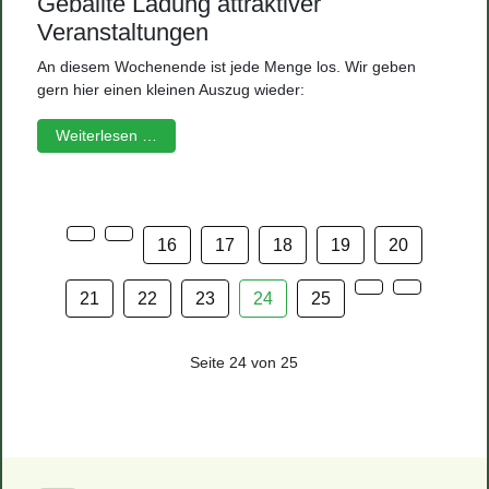
Geballte Ladung attraktiver
Veranstaltungen
An diesem Wochenende ist jede Menge los. Wir geben
gern hier einen kleinen Auszug wieder:
Weiterlesen …
16
17
18
19
20
21
22
23
24
25
Seite 24 von 25