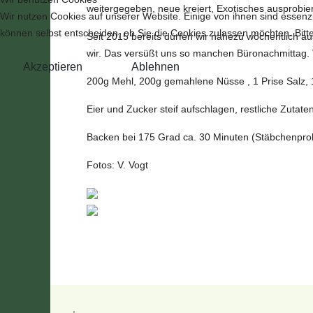
weitergegeben, neue kreiert, Exotisches ausprobier
Wir nutzen Cookies auf unserer Website. Einige von ihnen sind essenzi
können selbst entscheiden, ob Sie die Cookies zulassen möchten. Bitte
Seit 2015 bereits dürfen wir nahezu wöchentlich a
wir. Das versüßt uns so manchen Büronachmittag. 
Akzeptieren
Ablehnen
200g Mehl, 200g gemahlene Nüsse , 1 Prise Salz, 
Eier und Zucker steif aufschlagen, restliche Zutat
Backen bei 175 Grad ca. 30 Minuten (Stäbchenprob
Fotos: V. Vogt