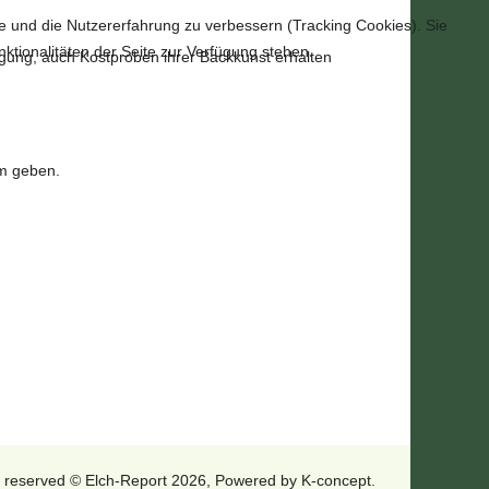
te und die Nutzererfahrung zu verbessern (Tracking Cookies). Sie
ktionalitäten der Seite zur Verfügung stehen.
ügung, auch Kostproben ihrer Backkunst erhalten
rm geben.
ts reserved © Elch-Report 2026, Powered by
K-concept
.