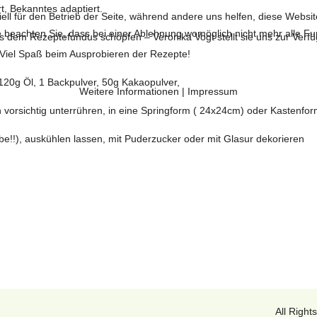
t, Bekanntes adaptiert.
ell für den Betrieb der Seite, während andere uns helfen, diese Websi
 beachten Sie, dass bei einer Ablehnung womöglich nicht mehr alle Fun
us dem Rezeptefundus schöpfen – Veronika Vogt stellt sie uns zur Verf
Viel Spaß beim Ausprobieren der Rezepte!
120g Öl, 1 Backpulver, 50g Kakaopulver,
Weitere Informationen
|
Impressum
en vorsichtig unterrühren, in eine Springform ( 24x24cm) oder Kastenfo
e!!), auskühlen lassen, mit Puderzucker oder mit Glasur dekorieren
All Righ